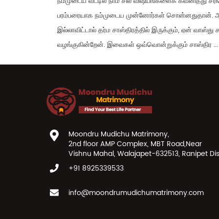
நம்முடைய வீட்டில் நாம் சில விஷயங்களைக் கவனித்து
பரம்பரையாக நம்முடைய முன்னோர்கள் சொன்னதுதான். ஆனால்
இல்லாவிட்டால் தர்ம சாஸ்திரத்தில் இருக்கும், ஏன் வாஸ்
வழங்குகின்றேன். இவைகள் ஒவ்வொன்றுக்கும் சாஸ்திர ...
Moondru Mudichu Matrimony,
2nd floor AMP Complex, MBT Road,Near
Vishnu Mahal, Walajapet-632513, Ranipet Dis
+91 8925339533
info@moondrumudichumatrimony.com